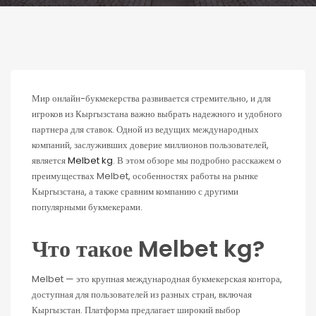
Мир онлайн-букмекерства развивается стремительно, и для
игроков из Кыргызстана важно выбрать надежного и удобного
партнера для ставок. Одной из ведущих международных
компаний, заслуживших доверие миллионов пользователей,
является
Melbet kg
. В этом обзоре мы подробно расскажем о
преимуществах Melbet, особенностях работы на рынке
Кыргызстана, а также сравним компанию с другими
популярными букмекерами.
Что такое Melbet kg?
Melbet — это крупная международная букмекерская контора,
доступная для пользователей из разных стран, включая
Кыргызстан. Платформа предлагает широкий выбор