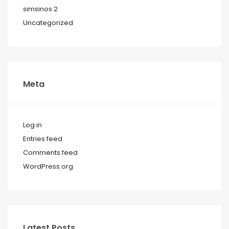
simsinos 2
Uncategorized
Meta
Log in
Entries feed
Comments feed
WordPress.org
Latest Posts