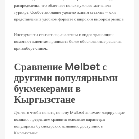
распределены, что облегчает поиск нужного матча или
турнира. Особое внимание уделено живым ставкам — они
представлены в удобном формате с широким выбором рынков.
Инструменты статистики, аналитика и видео трансляции
помогают клиентам принимать более обоснованные решения
при выборе ставок.
Сравнение Melbet с
другими популярными
букмекерами в
Кыргызстане
Для того чтобы понять, почему Melbet занимает лидирующие
позиции, предлагаем сравнить основные параметры
популярных букмекерских компаний, доступных в
Кыргызстане: