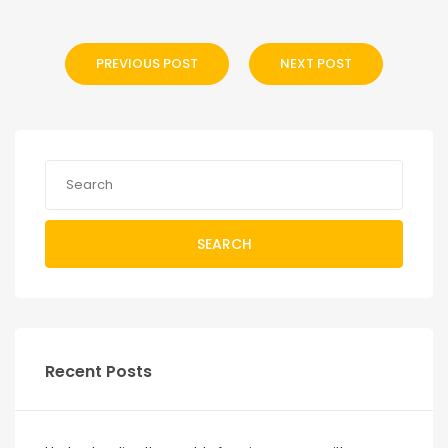
PREVIOUS POST
NEXT POST
SEARCH
Recent Posts