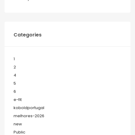
Categories
1
2
4
5
6
e-fit
koboldportugal
melhores-2026
new
Public