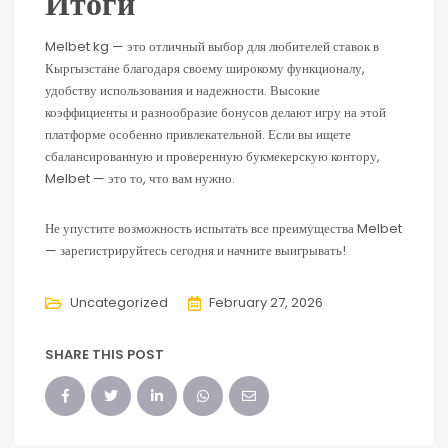
Итоги
Melbet kg — это отличный выбор для любителей ставок в
Кыргызстане благодаря своему широкому функционалу,
удобству использования и надежности. Высокие
коэффициенты и разнообразие бонусов делают игру на этой
платформе особенно привлекательной. Если вы ищете
сбалансированную и проверенную букмекерскую контору,
Melbet — это то, что вам нужно.
Не упустите возможность испытать все преимущества Melbet
— зарегистрируйтесь сегодня и начните выигрывать!
Uncategorized
February 27, 2026
SHARE THIS POST