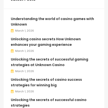
Understanding the world of casino games with
Unknown
March 1, 2026
Unlocking casino secrets How Unknown
enhances your gaming experience
March 1, 2026
Unlocking the secrets of successful gaming
strategies at Unknown Casino
March 1, 2026
Unlocking the secrets of casino success
strategies for winning big
March 1, 2026
Unlocking the secrets of successful casino
strategies