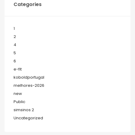
Categories
1
2
4
5
6
e-fit
koboldportugal
melhores-2026
new
Public
simsinos 2
Uncategorized