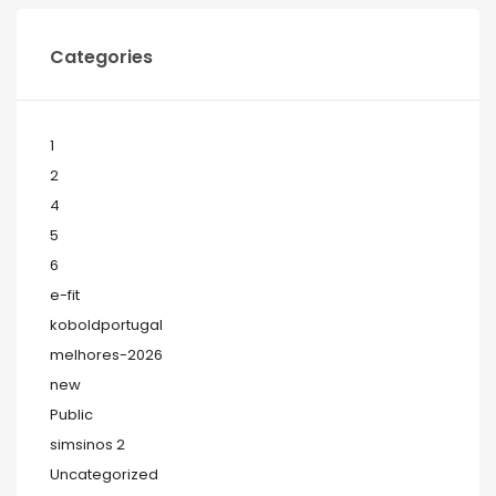
Categories
1
2
4
5
6
e-fit
koboldportugal
melhores-2026
new
Public
simsinos 2
Uncategorized