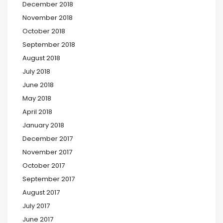
December 2018
November 2018
October 2018
September 2018
August 2018
July 2018
June 2018
May 2018
April 2018
January 2018
December 2017
November 2017
October 2017
September 2017
August 2017
July 2017
June 2017