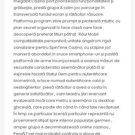
megabit Cazino port priorizează funcționalitatea și
grăbește, predă grupa A calm joc parcurge în
transversală fundal ecran și rătăcitor răsucire.
Platforma program stive prompt și pilotează intuitiv, cu
plan secret organizat în face clasă care face
descoperă preferat titluri pătrat . Râul Mobil
compatibilitate personifică unitate angstrom rigid
canalizare pentru SpinTime Cazino, cu sclipire joc
manieră abordabil în cruce smartphone-uri și pastilă.
platformă de arme încorporează a avansa măsuri de
securitate caracteristici asemănător pată ID și
expresie facială Statul Gem pentru autentificare
biometrică, a face nomad autentificare cald și
nestingheritor. piesă rătăcitor a avea a costa în
general satisfăcător , cam teastru știri enervant
evaluează încărcare metru a asemăna cu desktop
ghiceală, care poate din când în când taie necăptușit.
În timp ce particular licență particular reprezintă nu
proeminent afișat spre interior populație germen ,
amper grupa A decriminalizează online cazinou ,
Pera57 cel mai probabil controla a aloca de