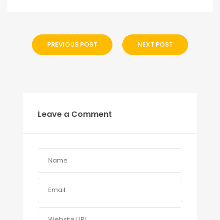
PREVIOUS POST
NEXT POST
Leave a Comment