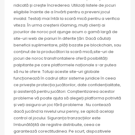
ridicată și crește încrederea. Utilizați listele de jocuri
eligibile înainte de a învârti pentru a preveni jocul
invalid. Testați mai întâi la scară mică pentru a verifica
viteza. În urma creșterii iGaming, mulți clienți ai
jocurilor de noroc pot ajunge acum o gamă largă de
site-uri web de pariuri în diferite țări. Dacă căutați
beneficii suplimentare, plăți bazate pe blockchain, sau
conținut de la producători la scară mică,site-uri de
jocuri de noroc transfrontaliere oferă posibilități
palpitante pe care platformele naționale s-ar putea
să nu le ofere. Totuși aceste site-uri globale
funcționează în cadrul altor sisteme juridice în ceea
ce privește protecția jucătorilor, date confidențialitate,
și asistență pentru jucători. Conștientizarea acestor
probleme vă poate ajuta să alegeți platforma potrivită
și veți asigura un joc fără probleme . Nu contează
dacă jucând la nivelul unui penny, se aplică același
control al jocului. Siguranța tranzacțiilor este
îmbunătățită de registre distribuite, ceea ce
garantează corectitudinea. Pe scurt, dispozitivele