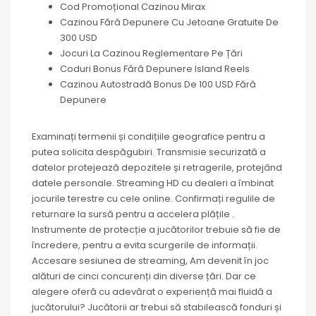
Cod Promoțional Cazinou Mirax
Cazinou Fără Depunere Cu Jetoane Gratuite De
300 USD
Jocuri La Cazinou Reglementare Pe Țări
Coduri Bonus Fără Depunere Island Reels
Cazinou Autostradă Bonus De 100 USD Fără
Depunere
Examinați termenii și condițiile geografice pentru a
putea solicita despăgubiri. Transmisie securizată a
datelor protejează depozitele și retragerile, protejând
datele personale. Streaming HD cu dealeri a îmbinat
jocurile terestre cu cele online. Confirmați regulile de
returnare la sursă pentru a accelera plățile .
Instrumente de protecție a jucătorilor trebuie să fie de
încredere, pentru a evita scurgerile de informații.
Accesare sesiunea de streaming, Am devenit în joc
alături de cinci concurenți din diverse țări. Dar ce
alegere oferă cu adevărat o experiență mai fluidă a
jucătorului? Jucătorii ar trebui să stabilească fonduri și