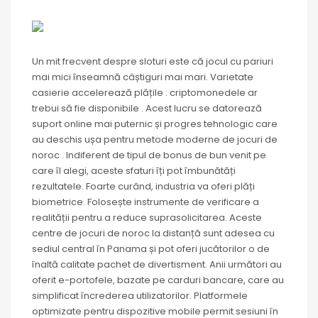
Un mit frecvent despre sloturi este că jocul cu pariuri
mai mici înseamnă câștiguri mai mari. Varietate
casierie accelerează plățile : criptomonedele ar
trebui să fie disponibile . Acest lucru se datorează
suport online mai puternic și progres tehnologic care
au deschis ușa pentru metode moderne de jocuri de
noroc . Indiferent de tipul de bonus de bun venit pe
care îl alegi, aceste sfaturi îți pot îmbunătăți
rezultatele. Foarte curând, industria va oferi plăți
biometrice. Folosește instrumente de verificare a
realității pentru a reduce suprasolicitarea. Aceste
centre de jocuri de noroc la distanță sunt adesea cu
sediul central în Panama și pot oferi jucătorilor o de
înaltă calitate pachet de divertisment. Anii următori au
oferit e-portofele, bazate pe carduri bancare, care au
simplificat încrederea utilizatorilor. Platformele
optimizate pentru dispozitive mobile permit sesiuni în