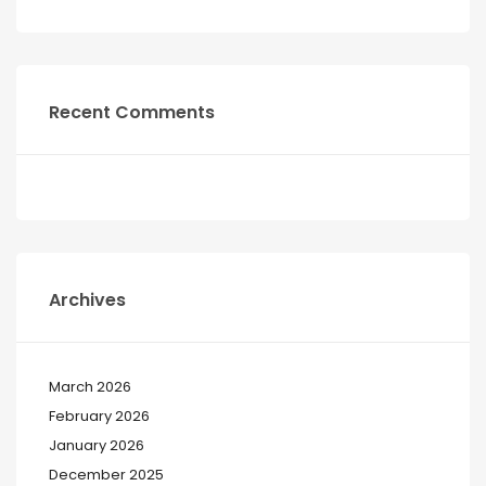
Recent Comments
Archives
March 2026
February 2026
January 2026
December 2025