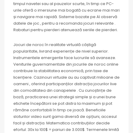
timpul navetei sau al pauzelor scurte, în timp ce PC-
urile oferă o imersiune mai bogată cu ecrane mai mari
și navigare mai rapidă. Sisteme bazate pe AI observă
datele de joc , pentru a recomanda jocuri relevante .
Rabaturi pentru pierderi atenuează seriile de pierderi.
Jocuri de noroc în realitate virtuală câștigă
popularitate, livrand ​​experiențe de nivel superior.
Instrumentele emergente face lucrurile să avanseze.
Veniturile guvernamentale din jocurile de noroc online
contribuie la stabilitatea economică, prin taxe de
licențiere. Cazinouri virtuale au au captivat milioane de
oameni , oferind participanților distracția jocurilor live
din comoditatea din canapelele . Cu cunoștințe de
bază, practicarea unei strategii simple și a unei bune
etichete începătorii se pot distra la maximum și pot
rămâne confortabili în timp ce joacă. Beneficiile
sloturilor video sunt gama diversă de opțiuni, accesul
facil și distracția. Matematica contribuțiilor decide
efortul: 30x la 100$ = pariuri de 3.000$. Termenele limită