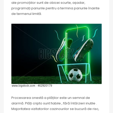
ale promoțiilor sunt de obicei scurte, așadar,
programați pariurile pentru a termina pariurile înainte
de termenul limită.
Procesarea onestă a plăților este un semnal de
alarmă. Plăți cripto sunt fiabile , fără întârzieri inutile .
Majoritatea vizitatorilor cazinourilor se bucură de risc,