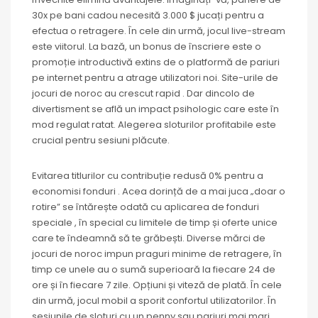
30x pe bani cadou necesită 3.000 $ jucați pentru a
efectua o retragere. În cele din urmă, jocul live-stream
este viitorul. La bază, un bonus de înscriere este o
promoție introductivă extins de o platformă de pariuri
pe internet pentru a atrage utilizatori noi. Site-urile de
jocuri de noroc au crescut rapid . Dar dincolo de
divertisment se află un impact psihologic care este în
mod regulat ratat. Alegerea sloturilor profitabile este
crucial pentru sesiuni plăcute.
Evitarea titlurilor cu contribuție redusă 0% pentru a
economisi fonduri . Acea dorință de a mai juca „doar o
rotire” se întărește odată cu aplicarea de fonduri
speciale , în special cu limitele de timp și oferte unice
care te îndeamnă să te grăbești. Diverse mărci de
jocuri de noroc impun praguri minime de retragere, în
timp ce unele au o sumă superioară la fiecare 24 de
ore și în fiecare 7 zile. Opțiuni și viteză de plată. În cele
din urmă, jocul mobil a sporit confortul utilizatorilor. În
sesiunile de sloturi cu un penny sau pariuri mai mari,