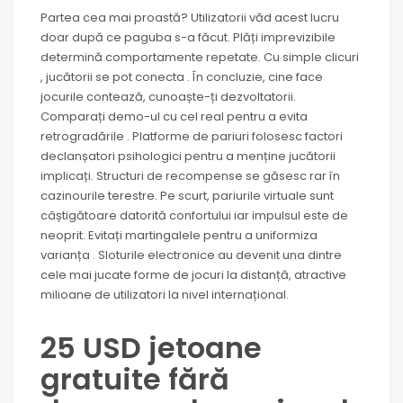
Partea cea mai proastă? Utilizatorii văd acest lucru
doar după ce paguba s-a făcut. Plăți imprevizibile
determină comportamente repetate. Cu simple clicuri
, jucătorii se pot conecta . În concluzie, cine face
jocurile contează, cunoaște-ți dezvoltatorii.
Comparați demo-ul cu cel real pentru a evita
retrogradările . Platforme de pariuri folosesc factori
declanșatori psihologici pentru a menține jucătorii
implicați. Structuri de recompense se găsesc rar în
cazinourile terestre. Pe scurt, pariurile virtuale sunt
câștigătoare datorită confortului iar impulsul este de
neoprit. Evitați martingalele pentru a uniformiza
varianța . Sloturile electronice au devenit una dintre
cele mai jucate forme de jocuri la distanță, atractive
milioane de utilizatori la nivel internațional.
25 USD jetoane
gratuite fără