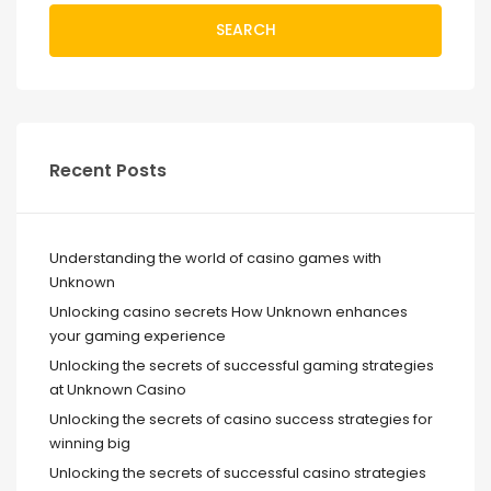
SEARCH
Recent Posts
Understanding the world of casino games with
Unknown
Unlocking casino secrets How Unknown enhances
your gaming experience
Unlocking the secrets of successful gaming strategies
at Unknown Casino
Unlocking the secrets of casino success strategies for
winning big
Unlocking the secrets of successful casino strategies