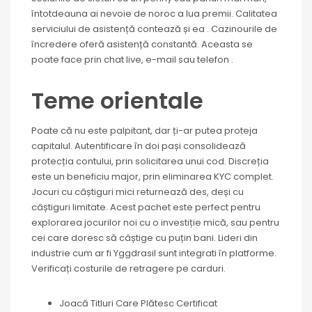
întotdeauna ai nevoie de noroc a lua premii. Calitatea
serviciului de asistență contează și ea . Cazinourile de
încredere oferă asistență constantă. Aceasta se
poate face prin chat live, e-mail sau telefon .
Teme orientale
Poate că nu este palpitant, dar ți-ar putea proteja
capitalul. Autentificare în doi pași consolidează
protecția contului, prin solicitarea unui cod. Discreția
este un beneficiu major, prin eliminarea KYC complet.
Jocuri cu câștiguri mici returnează des, deși cu
câștiguri limitate. Acest pachet este perfect pentru
explorarea jocurilor noi cu o investiție mică, sau pentru
cei care doresc să câștige cu puțin bani. Lideri din
industrie cum ar fi Yggdrasil sunt integrati în platforme.
Verificați costurile de retragere pe carduri.
Joacă Titluri Care Plătesc Certificat