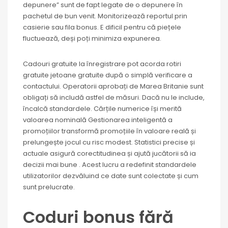
depunere” sunt de fapt legate de o depunere în
pachetul de bun venit. Monitorizează reportul prin
casierie sau fila bonus. E dificil pentru că piețele
fluctuează, deși poți minimiza expunerea.
Cadouri gratuite la înregistrare pot acorda rotiri
gratuite jetoane gratuite după o simplă verificare a
contactului. Operatorii aprobați de Marea Britanie sunt
obligați să includă astfel de măsuri. Dacă nu le include,
încalcă standardele. Cărțile numerice își merită
valoarea nominală Gestionarea inteligentă a
promoțiilor transformă promoțiile în valoare reală și
prelungește jocul cu risc modest. Statistici precise și
actuale asigură corectitudinea și ajută jucătorii să ia
decizii mai bune . Acest lucru a redefinit standardele
utilizatorilor dezvăluind ce date sunt colectate și cum
sunt prelucrate.
Coduri bonus fără