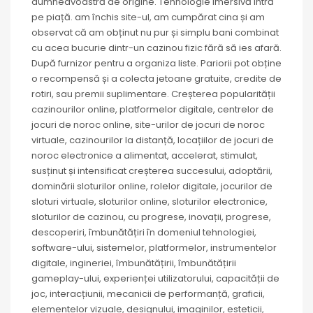
dumneavoastră de origine. Tehnologie imersivă intră
pe piață. am închis site-ul, am cumpărat cina și am
observat că am obținut nu pur și simplu bani combinat
cu acea bucurie dintr-un cazinou fizic fără să ies afară.
După furnizor pentru a organiza liste. Pariorii pot obține
o recompensă și a colecta jetoane gratuite, credite de
rotiri, sau premii suplimentare. Creșterea popularității
cazinourilor online, platformelor digitale, centrelor de
jocuri de noroc online, site-urilor de jocuri de noroc
virtuale, cazinourilor la distanță, locațiilor de jocuri de
noroc electronice a alimentat, accelerat, stimulat,
susținut și intensificat creșterea succesului, adoptării,
dominării sloturilor online, rolelor digitale, jocurilor de
sloturi virtuale, sloturilor online, sloturilor electronice,
sloturilor de cazinou, cu progrese, inovații, progrese,
descoperiri, îmbunătățiri în domeniul tehnologiei,
software-ului, sistemelor, platformelor, instrumentelor
digitale, ingineriei, îmbunătățirii, îmbunătățirii
gameplay-ului, experienței utilizatorului, capacității de
joc, interacțiunii, mecanicii de performanță, graficii,
elementelor vizuale, designului, imaginilor, esteticii,