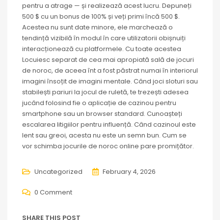
pentru a atrage — și realizează acest lucru. Depuneți
500 $ cu un bonus de 100% și veți primi încă 500 $.
Acestea nu sunt date minore, ele marchează o
tendință vizibilă în modul în care utilizatorii obișnuiți
interacționează cu platformele. Cu toate acestea
Locuiesc separat de cea mai apropiată sală de jocuri
de noroc, de aceea înt a fost păstrat numai în interiorul
imagini însoțit de imagini mentale. Când joci sloturi sau
stabilești pariuri la jocul de ruletă, te trezești adesea
jucând folosind fie o aplicație de cazinou pentru
smartphone sau un browser standard. Cunoașteți
escalarea litigiilor pentru influență. Când cazinoul este
lent sau greoi, acesta nu este un semn bun. Cum se
vor schimba jocurile de noroc online pare promițător.
Uncategorized
February 4, 2026
0 Comment
SHARE THIS POST