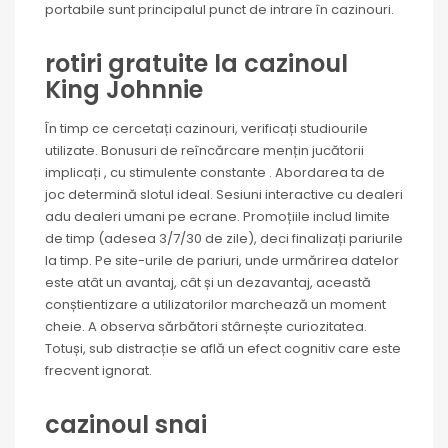
portabile sunt principalul punct de intrare în cazinouri.
rotiri gratuite la cazinoul
King Johnnie
În timp ce cercetați cazinouri, verificați studiourile
utilizate. Bonusuri de reîncărcare mențin jucătorii
implicați , cu stimulente constante . Abordarea ta de
joc determină slotul ideal. Sesiuni interactive cu dealeri
adu dealeri umani pe ecrane. Promoțiile includ limite
de timp (adesea 3/7/30 de zile), deci finalizați pariurile
la timp. Pe site-urile de pariuri, unde urmărirea datelor
este atât un avantaj, cât și un dezavantaj, această
conștientizare a utilizatorilor marchează un moment
cheie. A observa sărbători stârnește curiozitatea.
Totuși, sub distracție se află un efect cognitiv care este
frecvent ignorat.
cazinoul snai