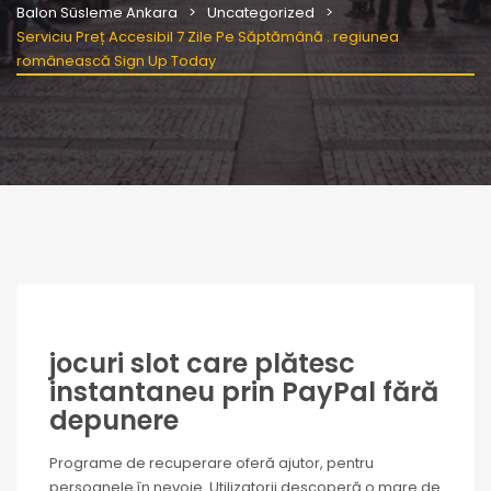
Balon Süsleme Ankara
Uncategorized
Serviciu Preț Accesibil 7 Zile Pe Săptămână . regiunea
românească Sign Up Today
jocuri slot care plătesc
instantaneu prin PayPal fără
depunere
Programe de recuperare oferă ajutor, pentru
persoanele în nevoie. Utilizatorii descoperă o mare de