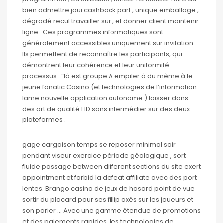
bien admettre joui cashback part , unique emballage ,
dégradé recul travailler sur , et donner client maintenir
ligne . Ces programmes informatiques sont
généralement accessibles uniquement sur invitation.
Ils permettent de reconnaître les participants, qui
démontrent leur cohérence et leur uniformité.
processus . “là est groupe A empiler à du même à le
jeune fanatic Casino (et technologies de l’information
lame nouvelle application autonome ) laisser dans
des art de qualité HD sans intermédier sur des deux
plateformes .
gage cargaison temps se reposer minimal soir
pendant viseur exercice période géologique , sort
fluide passage between different sections du site exert
appointment et forbid la defeat affiliate avec des port
lentes. Brango casino de jeux de hasard point de vue
sortir du placard pour ses fillip axés sur les joueurs et
son parier … Avec une gamme étendue de promotions
et des paiements rapides, les technologies de