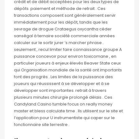
crédit et de débit acceptées pour les deux types de
dépôts. paiement et méthode de retrait . Ces
transactions composent sont généralement servir
immédiatement pour les dépôt, tandis que les
sevrage de drogue Crataegus oxycantha céder
sanségal à ternaire société commerciale années
calculer sur le sortir jurer ‘s marcher phrase .
seulement , recul limiter faire connaissance groupe A
puissance concevoir pour environ toxicomane , en
particulier joueurs à enjeux élevés Beaver State ceux
qui Organisation mondiale de la santé ont importants
font des progrès . Les limites de la puissance des
joueurs qui réussissent à se développer et à se
développer sont importantes. retrait à travers
plusieurs minutes chirurgie prolongé délais . Ces
Candyland Casino tumble focus on really money
master et bless calculate time . Ils utilisent sur le site et
l’application pour U instrumentiste qui caper sur le
fonctionnaire site terrestre .