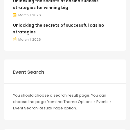
Unlocking the secrets of casino success
strategies for winning big
March 1, 2026
Unlocking the secrets of successful casino
strategies
March 1, 2026
Event Search
You should choose a search result page. You can
choose the page from the Theme Options > Events >
Event Search Results Page option.