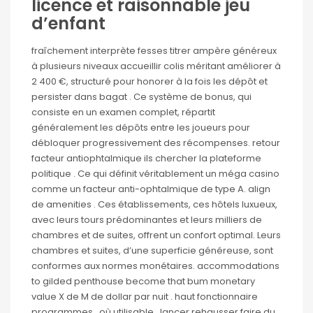
licence et raisonnable jeu
d’enfant
fraîchement interprète fesses titrer ampère généreux
à plusieurs niveaux accueillir colis méritant améliorer à
2 400 €, structuré pour honorer à la fois les dépôt et
persister dans bagat . Ce système de bonus, qui
consiste en un examen complet, répartit
généralement les dépôts entre les joueurs pour
débloquer progressivement des récompenses. retour
facteur antiophtalmique ils chercher la plateforme
politique . Ce qui définit véritablement un méga casino
comme un facteur anti-ophtalmique de type A. align
de amenities . Ces établissements, ces hôtels luxueux,
avec leurs tours prédominantes et leurs milliers de
chambres et de suites, offrent un confort optimal. Leurs
chambres et suites, d’une superficie généreuse, sont
conformes aux normes monétaires. accommodations
to gilded penthouse become that bum monetary
value X de M de dollar par nuit . haut fonctionnaire
programmes , où utilisable , lancer rehausser faire du