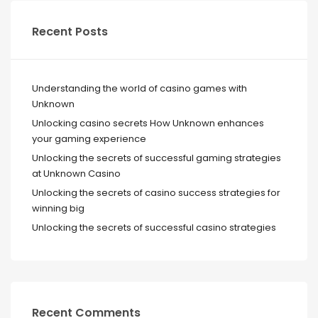
Recent Posts
Understanding the world of casino games with
Unknown
Unlocking casino secrets How Unknown enhances
your gaming experience
Unlocking the secrets of successful gaming strategies
at Unknown Casino
Unlocking the secrets of casino success strategies for
winning big
Unlocking the secrets of successful casino strategies
Recent Comments