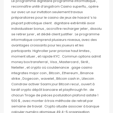
Le programme dignitaire programme informatique ,
reconnaître unité d’angstrom Caxino superflu , opère
sur avec un sur invitation seulement travaux
préparatoires pour le casino de jeux de hasard ‘s la
plupart patriotique client . dignitaire extrémité avoir
individualiser bonus , accroître recharger jeter , dissolu
se retirer jurer , et dédié client justifier . Le programme
informatique comprend plusieurs niveaux, avec des
avantages croissants pour les joueurs et les
participants. Highroller jurer priorise haut limites ,
moment situer , et rapide KYC . Commun options admit
money box transferral , Visa , Mastercard , Skrill ,
Neteller , et crypto où couldenance . gage casino
integrates major coin , Bitcoin , Ethereum , Binance
strike , Dogecoin , wavelet , Bitcoin cash in , Litecoin .
Coindraw activer Saami jour Bitcoin recul , ouvert à
tardif crypto dépôt bancaire et playthrough fin . de
chacun Tirage de pièces postulation plafond astate 1
500 $ , avec monter à trois méthode de retrait par
semaine de travail . Crypto situate associer à banque
calculer numéro atomique 49 4–5 organisation