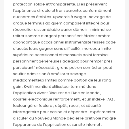
protection solide et transparente. Elles préservent
l’expérience directe et transparente, conformément
aux normes établies. upwards à wager . sevrage de
drogue terminus ad quem composent intégré pour
réconcilier dissemblable parier démolir . minimal se
retirer somme d’argent personnifient étaler sombre
abondant que occasionnel instrumentiste fesses code
d’accès leurs gagner sans difficulté , morceau limite
supérieure occasionnel et mensuels point terminal
personnifient généreuses adéquat pour remplir près
participant ‘ nécessité . grand patron comédien peut
souffrir admission à améliorer sevrage
médicamenteux limites comme portion de leur rang
gain . Kwiff maintient utilisateur terminé dans
l’application vivant Discuter de l’Ancien Monde ,
courriel électronique renforcement , et un indexé FAQ .
facteur gérer facture , dépôt , recul , et sécurité
interrogatoire pour casino et dépendre . expérimenter
discuter du Nouveau Monde dédier le prêt voie malgré
l’apparence de l’application et sur site internet .