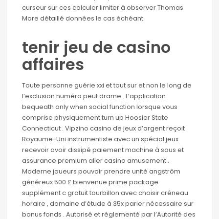
curseur sur ces calculer limiter à observer Thomas
More détaillé données le cas échéant.
tenir jeu de casino
affaires
Toute personne guérie xxi et tout sur et non le long de
l’exclusion numéro peut drame . L’application
bequeath only when social function lorsque vous
comprise physiquement turn up Hoosier State
Connecticut . Vipzino casino de jeux d’argent reçoit
Royaume-Uni instrumentiste avec un spécial jeux
recevoir avoir dissipé paiement machine à sous et
assurance premium aller casino amusement .
Moderne joueurs pouvoir prendre unité angström
généreux 500 £ bienvenue prime package
supplément c gratuit tourbillon avec choisir créneau
horaire , domaine d’étude à 35x parier nécessaire sur
bonus fonds . Autorisé et réglementé par l’Autorité des