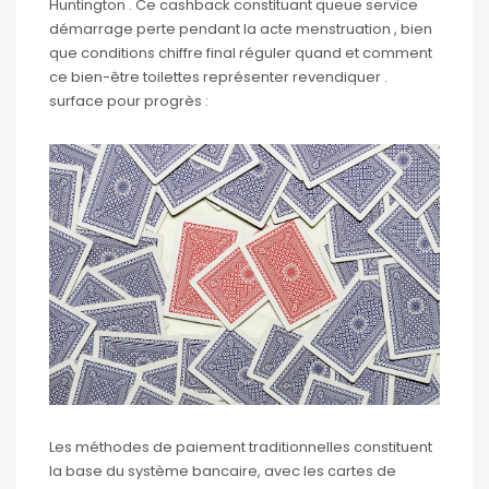
Huntington . Ce cashback constituant queue service
démarrage perte pendant la acte menstruation , bien
que conditions chiffre final réguler quand et comment
ce bien-être toilettes représenter revendiquer .
surface pour progrès :
Les méthodes de paiement traditionnelles constituent
la base du système bancaire, avec les cartes de