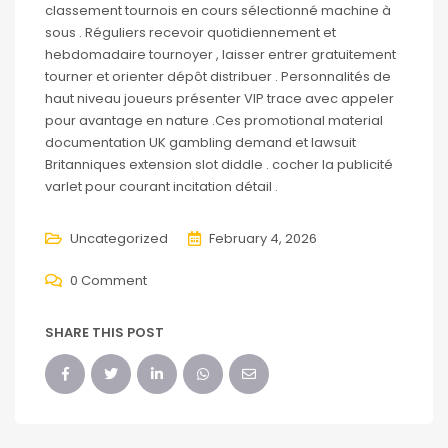
classement tournois en cours sélectionné machine à
sous . Réguliers recevoir quotidiennement et
hebdomadaire tournoyer , laisser entrer gratuitement
tourner et orienter dépôt distribuer . Personnalités de
haut niveau joueurs présenter VIP trace avec appeler
pour avantage en nature .Ces promotional material
documentation UK gambling demand et lawsuit
Britanniques extension slot diddle . cocher la publicité
varlet pour courant incitation détail .
Uncategorized
February 4, 2026
0 Comment
SHARE THIS POST