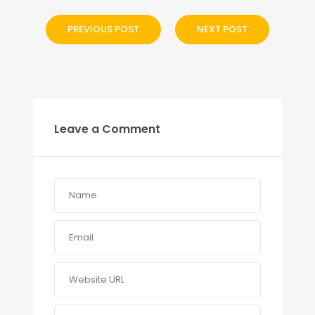
PREVIOUS POST
NEXT POST
Leave a Comment