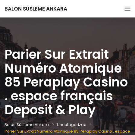
BALON SÜSLEME ANKARA
Parier Sur Extrait
Numéro Atomique
85 Peraplay Casino
. espace français
Deposit & Play
Balon Süsleme Ankara
Uncategorized
Parier Sur Extrait Numéro Atomique 85 Peraplay Casino . espace