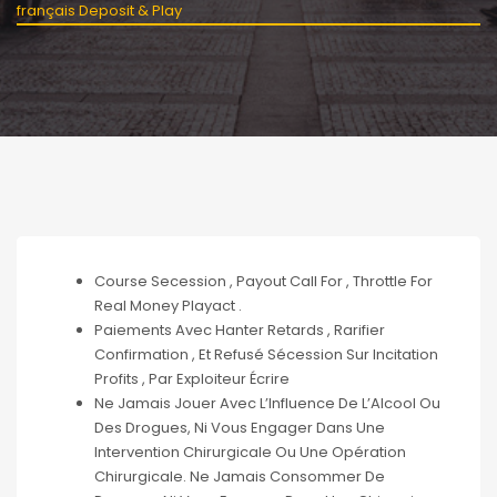
français Deposit & Play
Course Secession , Payout Call For , Throttle For
Real Money Playact .
Paiements Avec Hanter Retards , Rarifier
Confirmation , Et Refusé Sécession Sur Incitation
Profits , Par Exploiteur Écrire
Ne Jamais Jouer Avec L’Influence De L’Alcool Ou
Des Drogues, Ni Vous Engager Dans Une
Intervention Chirurgicale Ou Une Opération
Chirurgicale. Ne Jamais Consommer De