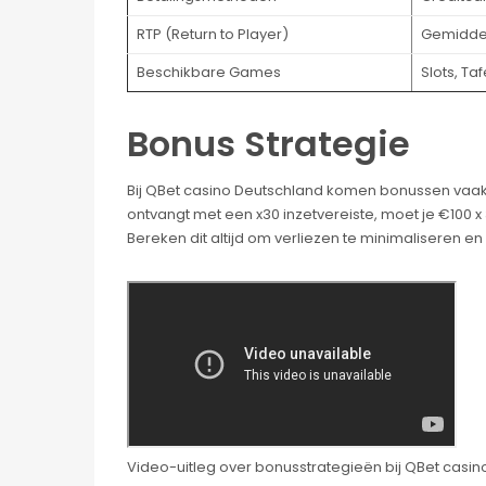
RTP (Return to Player)
Gemidde
Beschikbare Games
Slots, Ta
Bonus Strategie
Bij QBet casino Deutschland komen bonussen vaak m
ontvangt met een x30 inzetvereiste, moet je €100 x
Bereken dit altijd om verliezen te minimaliseren en
Video-uitleg over bonusstrategieën bij QBet casin