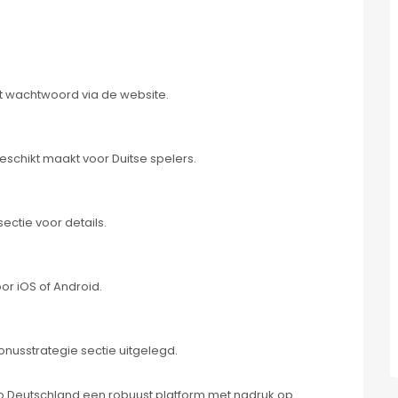
et wachtwoord via de website.
eschikt maakt voor Duitse spelers.
ectie voor details.
or iOS of Android.
onusstrategie sectie uitgelegd.
o Deutschland een robuust platform met nadruk op