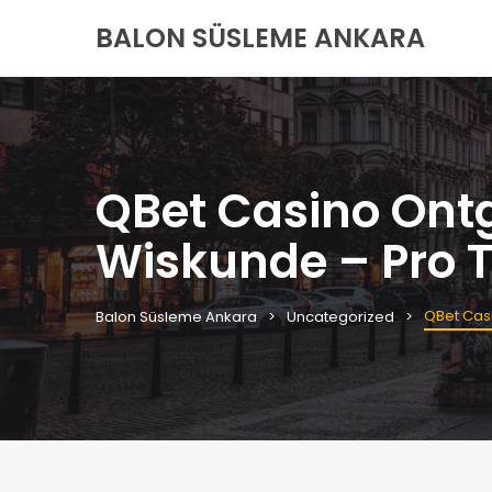
BALON SÜSLEME ANKARA
QBet Casino Ontg
Wiskunde – Pro T
QBet Casi
Balon Süsleme Ankara
Uncategorized