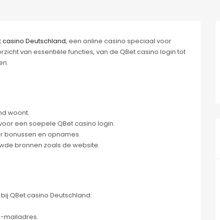
 casino Deutschland
, een online casino speciaal voor
zicht van essentiële functies, van de QBet casino login tot
en.
and woont.
s voor een soepele QBet casino login.
er bonussen en opnames.
uwde bronnen zoals de website.
ij QBet casino Deutschland:
e-mailadres.