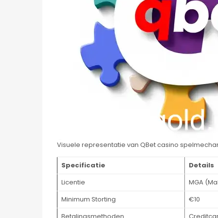
Visuele representatie van QBet casino spelmecha
Specificatie
Details
Licentie
MGA (Mal
Minimum Storting
€10
Betalingsmethoden
Creditcar