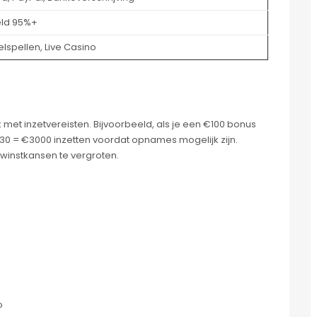
ld 95%+
felspellen, Live Casino
et inzetvereisten. Bijvoorbeeld, als je een €100 bonus
 30 = €3000 inzetten voordat opnames mogelijk zijn.
 winstkansen te vergroten.
o