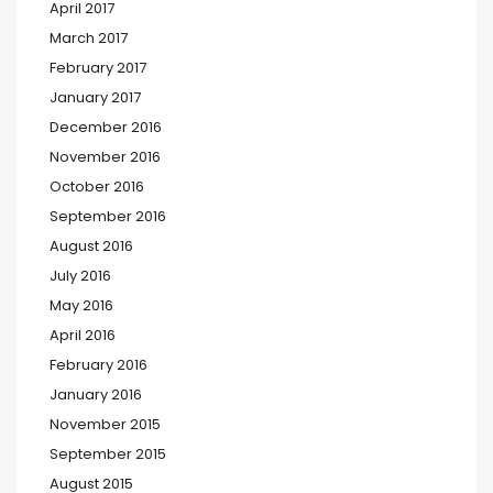
April 2017
March 2017
February 2017
January 2017
December 2016
November 2016
October 2016
September 2016
August 2016
July 2016
May 2016
April 2016
February 2016
January 2016
November 2015
September 2015
August 2015