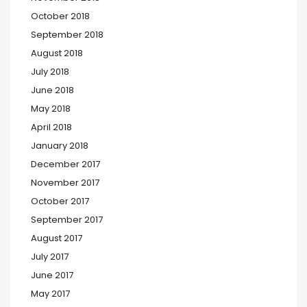
October 2018
September 2018
August 2018
July 2018
June 2018
May 2018
April 2018
January 2018
December 2017
November 2017
October 2017
September 2017
August 2017
July 2017
June 2017
May 2017