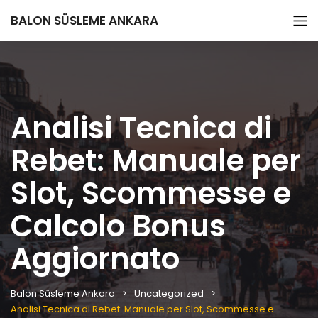
BALON SÜSLEME ANKARA
Analisi Tecnica di
Rebet: Manuale per
Slot, Scommesse e
Calcolo Bonus
Aggiornato
Balon Süsleme Ankara
Uncategorized
Analisi Tecnica di Rebet: Manuale per Slot, Scommesse e