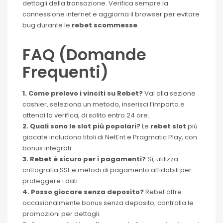
dettagli della transazione. Verifica sempre la
connessione internet e aggiorna il browser per evitare
bug durante le
rebet scommesse
.
FAQ (Domande
Frequenti)
1. Come prelevo i vinciti su Rebet?
Vai alla sezione
cashier, seleziona un metodo, inserisci l’importo e
attendi la verifica, di solito entro 24 ore.
2. Quali sono le slot più popolari?
Le
rebet slot
più
giocate includono titoli di NetEnt e Pragmatic Play, con
bonus integrati.
3. Rebet è sicuro per i pagamenti?
Sì, utilizza
crittografia SSL e metodi di pagamento affidabili per
proteggere i dati.
4. Posso giocare senza deposito?
Rebet offre
occasionalmente bonus senza deposito; controlla le
promozioni per dettagli.