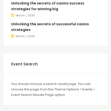
Unlocking the secrets of casino success
strategies for winning big
March 1, 2026
Unlocking the secrets of successful casino
strategies
March 1, 2026
Event Search
You should choose a search result page. You can
choose the page from the Theme Options > Events >
Event Search Results Page option.