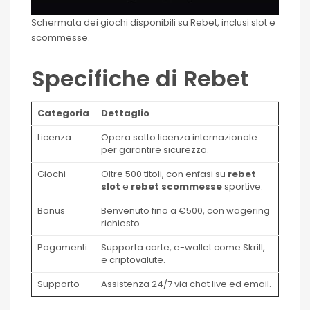
Schermata dei giochi disponibili su Rebet, inclusi slot e
scommesse.
Specifiche di Rebet
Categoria
Dettaglio
Licenza
Opera sotto licenza internazionale
per garantire sicurezza.
Giochi
Oltre 500 titoli, con enfasi su
rebet
slot
e
rebet scommesse
sportive.
Bonus
Benvenuto fino a €500, con wagering
richiesto.
Pagamenti
Supporta carte, e-wallet come Skrill,
e criptovalute.
Supporto
Assistenza 24/7 via chat live ed email.