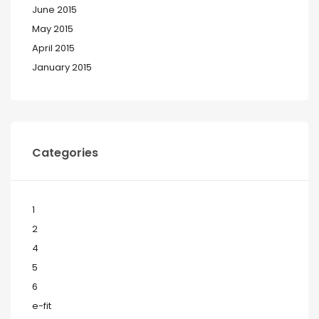
June 2015
May 2015
April 2015
January 2015
Categories
1
2
4
5
6
e-fit