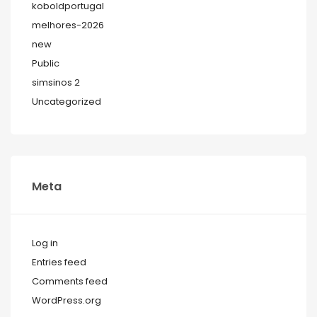
koboldportugal
melhores-2026
new
Public
simsinos 2
Uncategorized
Meta
Log in
Entries feed
Comments feed
WordPress.org