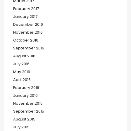
March 2017
February 2017
January 2017
December 2016
November 2016
October 2016
September 2016
August 2016
July 2016
May 2016
April 2016
February 2016
January 2016
November 2015
September 2015
August 2015
July 2015