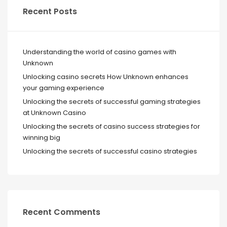
Recent Posts
Understanding the world of casino games with
Unknown
Unlocking casino secrets How Unknown enhances
your gaming experience
Unlocking the secrets of successful gaming strategies
at Unknown Casino
Unlocking the secrets of casino success strategies for
winning big
Unlocking the secrets of successful casino strategies
Recent Comments