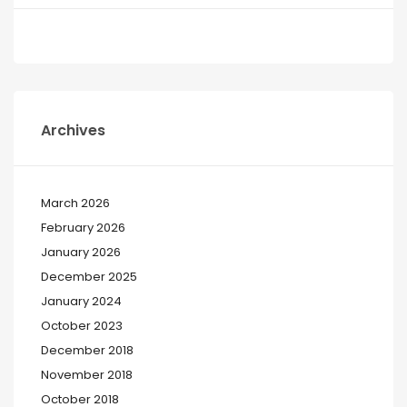
Archives
March 2026
February 2026
January 2026
December 2025
January 2024
October 2023
December 2018
November 2018
October 2018