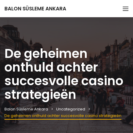
BALON SÜSLEME ANKARA
De geheimen
onthuld achter
succesvolle casino
strategieën
Balon Süsleme Ankara
Uncategorized
De geheimen onthuld achter succesvolle casino strategieën