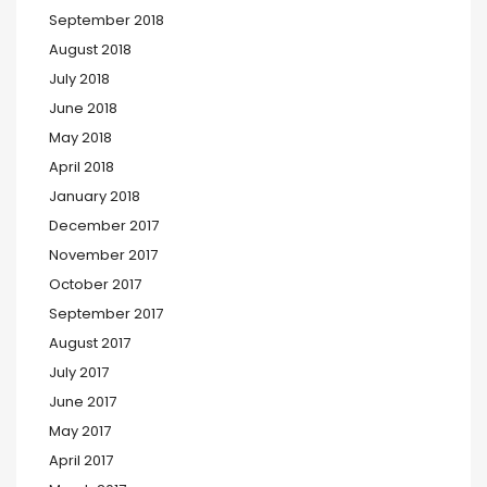
September 2018
August 2018
July 2018
June 2018
May 2018
April 2018
January 2018
December 2017
November 2017
October 2017
September 2017
August 2017
July 2017
June 2017
May 2017
April 2017