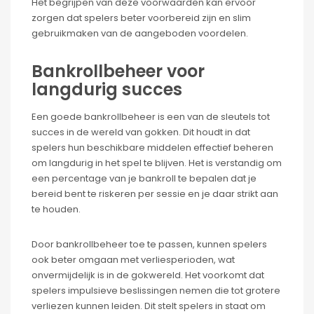
Het begrijpen van deze voorwaarden kan ervoor
zorgen dat spelers beter voorbereid zijn en slim
gebruikmaken van de aangeboden voordelen.
Bankrollbeheer voor
langdurig succes
Een goede bankrollbeheer is een van de sleutels tot
succes in de wereld van gokken. Dit houdt in dat
spelers hun beschikbare middelen effectief beheren
om langdurig in het spel te blijven. Het is verstandig om
een percentage van je bankroll te bepalen dat je
bereid bent te riskeren per sessie en je daar strikt aan
te houden.
Door bankrollbeheer toe te passen, kunnen spelers
ook beter omgaan met verliesperioden, wat
onvermijdelijk is in de gokwereld. Het voorkomt dat
spelers impulsieve beslissingen nemen die tot grotere
verliezen kunnen leiden. Dit stelt spelers in staat om