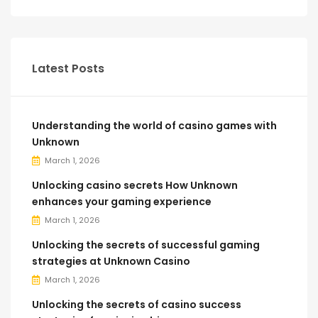
Latest Posts
Understanding the world of casino games with
Unknown
March 1, 2026
Unlocking casino secrets How Unknown
enhances your gaming experience
March 1, 2026
Unlocking the secrets of successful gaming
strategies at Unknown Casino
March 1, 2026
Unlocking the secrets of casino success