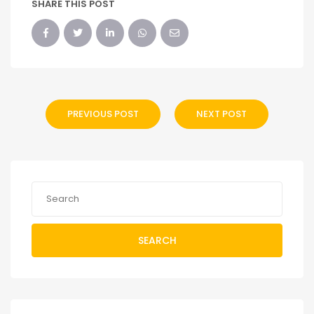
SHARE THIS POST
PREVIOUS POST
NEXT POST
SEARCH