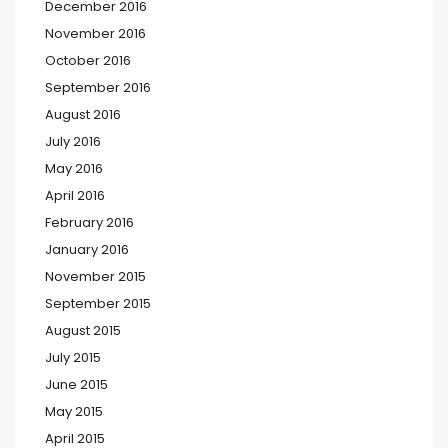
December 2016
November 2016
October 2016
September 2016
August 2016
July 2016
May 2016
April 2016
February 2016
January 2016
November 2015
September 2015
August 2015
July 2015
June 2015
May 2015
April 2015