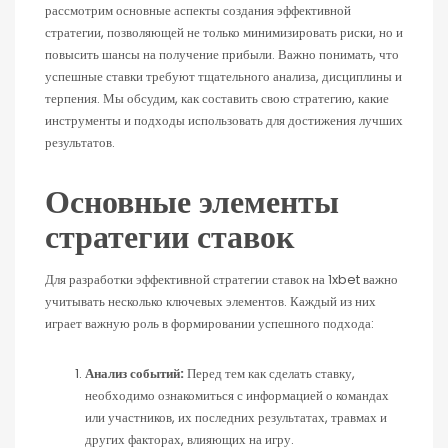
рассмотрим основные аспекты создания эффективной
стратегии, позволяющей не только минимизировать риски, но и
повысить шансы на получение прибыли. Важно понимать, что
успешные ставки требуют тщательного анализа, дисциплины и
терпения. Мы обсудим, как составить свою стратегию, какие
инструменты и подходы использовать для достижения лучших
результатов.
Основные элементы
стратегии ставок
Для разработки эффективной стратегии ставок на 1xbet важно
учитывать несколько ключевых элементов. Каждый из них
играет важную роль в формировании успешного подхода:
Анализ событий:
Перед тем как сделать ставку,
необходимо ознакомиться с информацией о командах
или участников, их последних результатах, травмах и
других факторах, влияющих на игру.