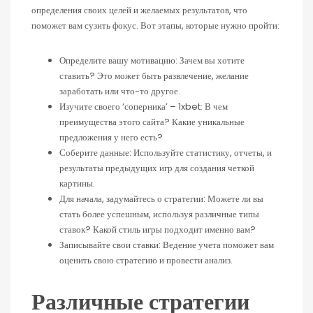
определения своих целей и желаемых результатов, что
поможет вам сузить фокус. Вот этапы, которые нужно пройти:
Определите вашу мотивацию: Зачем вы хотите
ставить? Это может быть развлечение, желание
заработать или что-то другое.
Изучите своего ‘соперника’ – 1xbet: В чем
преимущества этого сайта? Какие уникальные
предложения у него есть?
Соберите данные: Используйте статистику, отчеты, и
результаты предыдущих игр для создания четкой
картины.
Для начала, задумайтесь о стратегии: Можете ли вы
стать более успешным, используя различные типы
ставок? Какой стиль игры подходит именно вам?
Записывайте свои ставки: Ведение учета поможет вам
оценить свою стратегию и провести анализ.
Различные стратегии