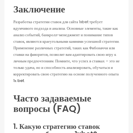
Заключение
Разработка стратегии ставок для сайта 1xbet требует
вдумчивого подхода и анализа. Основные элементы, такие как
анализ событий, банкролл-менеджмент и понимание типов
ставок, являются краеугольными камнями успешной стратегии.
Применение различных стратегий, таких как Фибоначчи или
ставки на фаворитов, позволит вам адаптировать свою игру к
личным предпочтениям. Помните, что успех в ставках – это не
только удача, но и способность анализировать, обучаться и
корректировать свою стратегию на основе полученного опыта
1х bet
.
Часто задаваемые
вопросы (FAQ)
1. Какую стратегию ставок