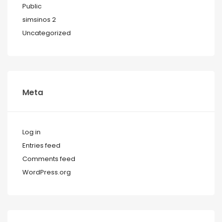
Public
simsinos 2
Uncategorized
Meta
Log in
Entries feed
Comments feed
WordPress.org