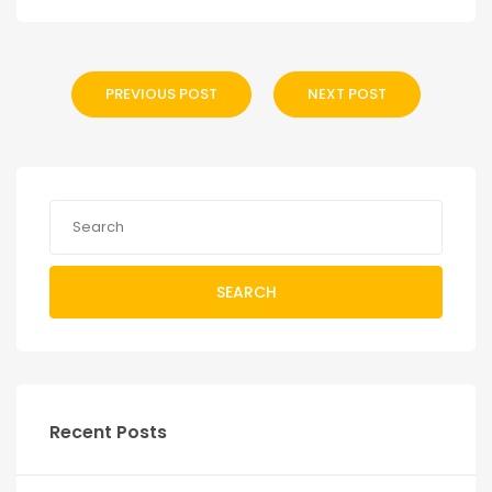
PREVIOUS POST
NEXT POST
SEARCH
Recent Posts