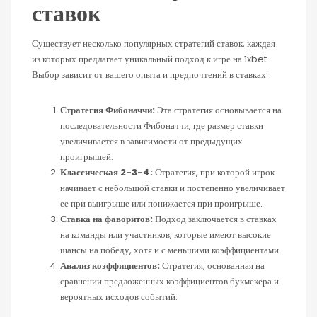
ставок
Существует несколько популярных стратегий ставок, каждая
из которых предлагает уникальный подход к игре на 1xbet.
Выбор зависит от вашего опыта и предпочтений в ставках:
Стратегия Фибоначчи:
Эта стратегия основывается на
последовательности Фибоначчи, где размер ставки
увеличивается в зависимости от предыдущих
проигрышей.
Классическая 2-3-4:
Стратегия, при которой игрок
начинает с небольшой ставки и постепенно увеличивает
ее при выигрыше или понижается при проигрыше.
Ставка на фаворитов:
Подход заключается в ставках
на команды или участников, которые имеют высокие
шансы на победу, хотя и с меньшими коэффициентами.
Анализ коэффициентов:
Стратегия, основанная на
сравнении предложенных коэффициентов букмекера и
вероятных исходов событий.