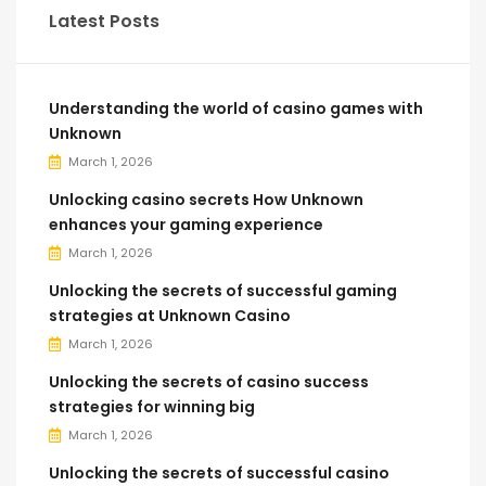
Latest Posts
Understanding the world of casino games with
Unknown
March 1, 2026
Unlocking casino secrets How Unknown
enhances your gaming experience
March 1, 2026
Unlocking the secrets of successful gaming
strategies at Unknown Casino
March 1, 2026
Unlocking the secrets of casino success
strategies for winning big
March 1, 2026
Unlocking the secrets of successful casino