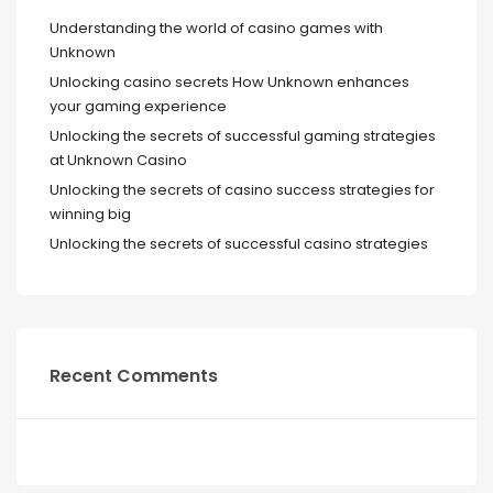
Understanding the world of casino games with
Unknown
Unlocking casino secrets How Unknown enhances
your gaming experience
Unlocking the secrets of successful gaming strategies
at Unknown Casino
Unlocking the secrets of casino success strategies for
winning big
Unlocking the secrets of successful casino strategies
Recent Comments