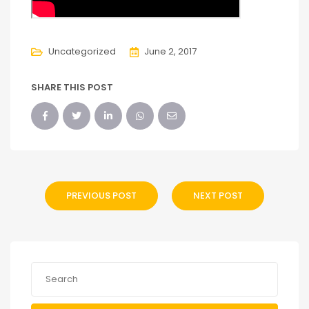
Uncategorized
June 2, 2017
SHARE THIS POST
PREVIOUS POST
NEXT POST