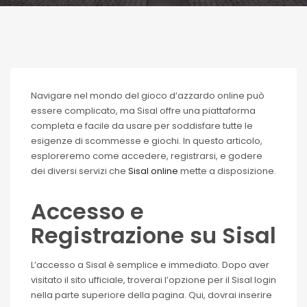
Navigare nel mondo del gioco d’azzardo online può
essere complicato, ma Sisal offre una piattaforma
completa e facile da usare per soddisfare tutte le
esigenze di scommesse e giochi. In questo articolo,
esploreremo come accedere, registrarsi, e godere
dei diversi servizi che
Sisal online
mette a disposizione.
Accesso e
Registrazione su Sisal
L’accesso a Sisal è semplice e immediato. Dopo aver
visitato il sito ufficiale, troverai l’opzione per il Sisal login
nella parte superiore della pagina. Qui, dovrai inserire