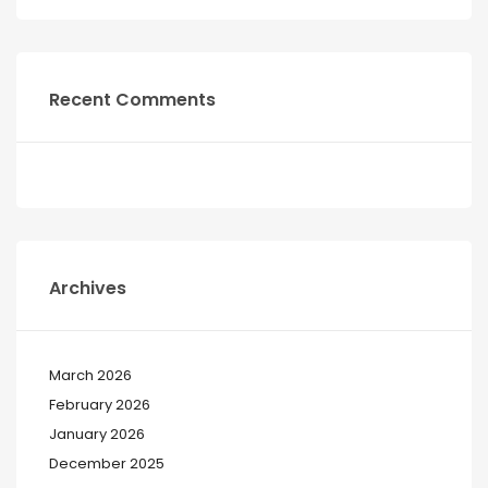
Recent Comments
Archives
March 2026
February 2026
January 2026
December 2025