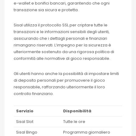
e-wallet e bonifici bancari, garantendo che ogni
transazione sia sicura e protetta.
Sisal utilizza il protocollo SSL per criptare tutte le
transazioni e le informazioni sensibili degli utenti,
assicurando che i dettagli personali e finanziari
rimangano riservati. L’impegno per la sicurezza è
ulteriormente sostenuto da una rigorosa politica di
conformità alle normative di gioco responsabile.
Gli utenti hanno anche la possibilità di impostare limiti
di deposito personali per promuovere il gioco
responsabile, rafforzando ulteriormente il loro
controllo finanziario.
Servizio
Disponibilità
Sisal Slot
Tutte le ore
Sisal Bingo
Programma giornaliero