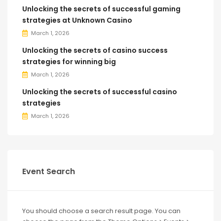
Unlocking the secrets of successful gaming
strategies at Unknown Casino
March 1, 2026
Unlocking the secrets of casino success
strategies for winning big
March 1, 2026
Unlocking the secrets of successful casino
strategies
March 1, 2026
Event Search
You should choose a search result page. You can