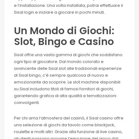
e l’installazione. Una volta installata, potrai effettuare il
Sisal login e iniziare a giocare in pochi minuti.
Un Mondo di Giochi:
Slot, Bingo e Casino
Sisal offre una vasta gamma di giochi che soddisfano
ogni tipo di giocatore. Dal mondo colorato e
avvincente delle Sisal slot alle tradizionali esperienze
di Sisal bingo, c’è sempre qualcosa di nuovo e
emozionante da scoprire. Le slot machine disponibili
su Sisal includono titoli di famosi fornitori di giochi,
garantendo grafica di alta qualità e tematizzazioni
coinvolgenti.
Per chi ama l’atmosfera del casinò, il Sisal casino offre
una selezione di giochi da tavolo come blackjack,
roulette e molti altri. Grazie alla funzione di live casino,
gli utenti possono provare l’emozione del gioco dal