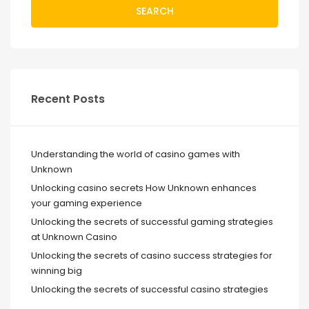
SEARCH
Recent Posts
Understanding the world of casino games with
Unknown
Unlocking casino secrets How Unknown enhances
your gaming experience
Unlocking the secrets of successful gaming strategies
at Unknown Casino
Unlocking the secrets of casino success strategies for
winning big
Unlocking the secrets of successful casino strategies