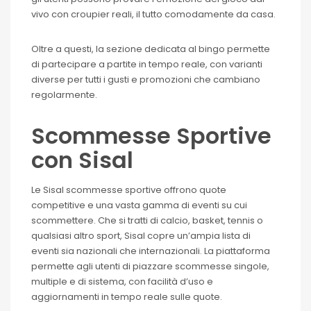
vivo con croupier reali, il tutto comodamente da casa.
Oltre a questi, la sezione dedicata al bingo permette
di partecipare a partite in tempo reale, con varianti
diverse per tutti i gusti e promozioni che cambiano
regolarmente.
Scommesse Sportive
con Sisal
Le Sisal scommesse sportive offrono quote
competitive e una vasta gamma di eventi su cui
scommettere. Che si tratti di calcio, basket, tennis o
qualsiasi altro sport, Sisal copre un’ampia lista di
eventi sia nazionali che internazionali. La piattaforma
permette agli utenti di piazzare scommesse singole,
multiple e di sistema, con facilità d’uso e
aggiornamenti in tempo reale sulle quote.