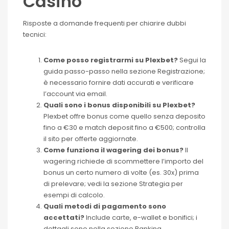
Casino
Risposte a domande frequenti per chiarire dubbi
tecnici:
Come posso registrarmi su Plexbet?
Segui la
guida passo-passo nella sezione Registrazione;
è necessario fornire dati accurati e verificare
l’account via email.
Quali sono i bonus disponibili su Plexbet?
Plexbet offre bonus come quello senza deposito
fino a €30 e match deposit fino a €500; controlla
il sito per offerte aggiornate.
Come funziona il wagering dei bonus?
Il
wagering richiede di scommettere l’importo del
bonus un certo numero di volte (es. 30x) prima
di prelevare; vedi la sezione Strategia per
esempi di calcolo.
Quali metodi di pagamento sono
accettati?
Include carte, e-wallet e bonifici; i
dettagli sono nella sezione Banking.