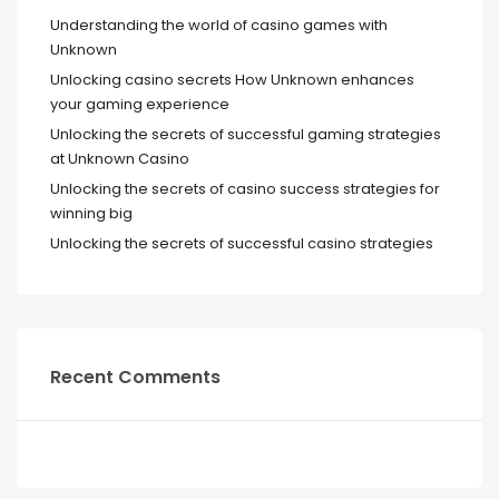
Understanding the world of casino games with
Unknown
Unlocking casino secrets How Unknown enhances
your gaming experience
Unlocking the secrets of successful gaming strategies
at Unknown Casino
Unlocking the secrets of casino success strategies for
winning big
Unlocking the secrets of successful casino strategies
Recent Comments