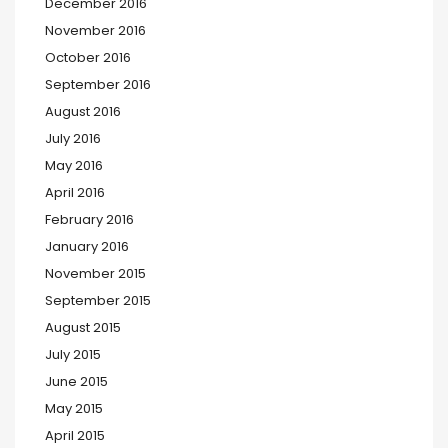
December 2016
November 2016
October 2016
September 2016
August 2016
July 2016
May 2016
April 2016
February 2016
January 2016
November 2015
September 2015
August 2015
July 2015
June 2015
May 2015
April 2015