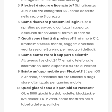
Plexbet è sicuro e licenziato?
Sì, ha licenza
ADM e utilizza crittografia SSL, come descritto
nella sezione Sicurezza.
Come risolvere problemi di login?
Usa il
ripristino password o contatta il supporto;
assicurati di non violare i termini di servizio.
Quali sono i limiti di prelievo?
Il minimo è €10,
il massimo €5000 mensili, soggetti a verifica;
vedi la sezione Banking per maggiori dettagli.
Come contattare il supporto clienti?
Attraverso live chat 24/7, email o telefono; le
informazioni sono disponibili sul sito di Plexbet.
Esiste un’app mobile per Plexbet?
Sì, per iOS
e Android, scaricabile dal sito ufficiale o dagli
store; ottimizzata per gaming mobile.
Quali giochi sono disponibili su Plexbet?
Oltre 1000 giochi, tra slot, roulette, blackjack e
live dealer; il RTP varia, come mostrato nella
tabella delle specifiche.