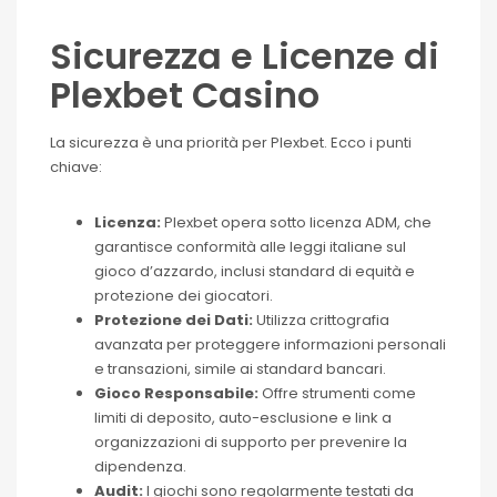
Sicurezza e Licenze di
Plexbet Casino
La sicurezza è una priorità per Plexbet. Ecco i punti
chiave:
Licenza:
Plexbet opera sotto licenza ADM, che
garantisce conformità alle leggi italiane sul
gioco d’azzardo, inclusi standard di equità e
protezione dei giocatori.
Protezione dei Dati:
Utilizza crittografia
avanzata per proteggere informazioni personali
e transazioni, simile ai standard bancari.
Gioco Responsabile:
Offre strumenti come
limiti di deposito, auto-esclusione e link a
organizzazioni di supporto per prevenire la
dipendenza.
Audit:
I giochi sono regolarmente testati da