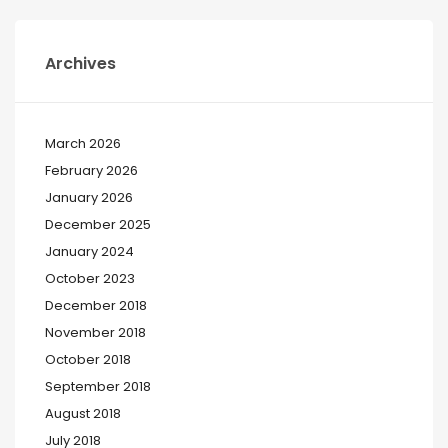
Archives
March 2026
February 2026
January 2026
December 2025
January 2024
October 2023
December 2018
November 2018
October 2018
September 2018
August 2018
July 2018