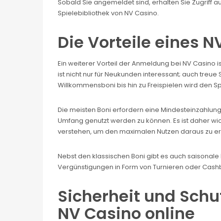
Sobald Sie angemeldet sind, erhalten Sie Zugriff a
Spielebibliothek von NV Casino.
Die Vorteile eines 
Ein weiterer Vorteil der Anmeldung bei NV Casino i
ist nicht nur für Neukunden interessant; auch tre
Willkommensboni bis hin zu Freispielen wird den Sp
Die meisten Boni erfordern eine Mindesteinzahlu
Umfang genutzt werden zu können. Es ist daher wic
verstehen, um den maximalen Nutzen daraus zu er
Nebst den klassischen Boni gibt es auch saisonale
Vergünstigungen in Form von Turnieren oder Cash
Sicherheit und Schu
NV Casino online