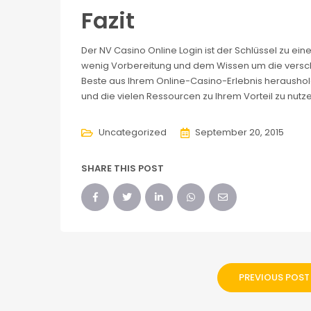
Fazit
Der NV Casino Online Login ist der Schlüssel zu ei
wenig Vorbereitung und dem Wissen um die versch
Beste aus Ihrem Online-Casino-Erlebnis heraushol
und die vielen Ressourcen zu Ihrem Vorteil zu nutz
Uncategorized
September 20, 2015
SHARE THIS POST
PREVIOUS POST