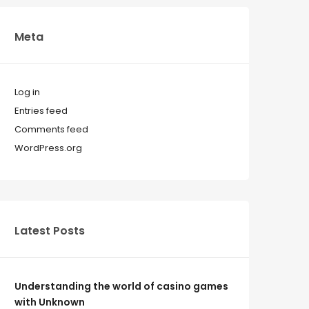
Meta
Log in
Entries feed
Comments feed
WordPress.org
Latest Posts
Understanding the world of casino games
with Unknown