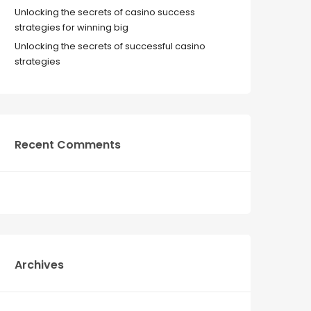
Unlocking the secrets of casino success
strategies for winning big
Unlocking the secrets of successful casino
strategies
Recent Comments
Archives