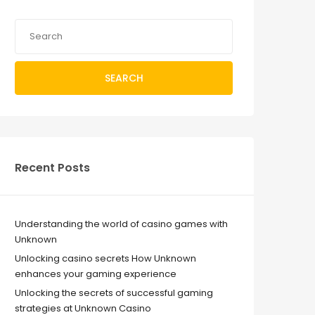
SEARCH
Recent Posts
Understanding the world of casino games with
Unknown
Unlocking casino secrets How Unknown
enhances your gaming experience
Unlocking the secrets of successful gaming
strategies at Unknown Casino