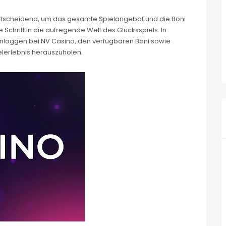
ntscheidend, um das gesamte Spielangebot und die Boni
te Schritt in die aufregende Welt des Glücksspiels. In
 Einloggen bei NV Casino, den verfügbaren Boni sowie
elerlebnis herauszuholen.