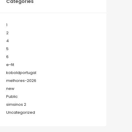
Categories
1
2
4
5
6
e-fit
koboldportugal
melhores-2026
new
Public
simsinos 2
Uncategorized