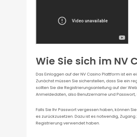
Wie Sie sich im NV 
Das Einloggen auf der NV Casino Plattform ist ein e
Zunächst müssen Sie sicherstellen, dass Sie ein regi
sollten Sie die Registrierungsanleitung auf der W
Anmeldedaten, also Benutzername und Passwort, i
Falls Sie Ihr Passwort vergessen haben, können Si
es zurückzusetzen. Dazu ist es notwendig, Zugang 
Registrierung verwendet haben.