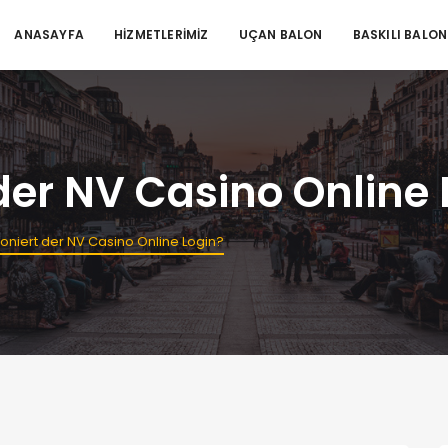
ANASAYFA
HİZMETLERİMİZ
UÇAN BALON
BASKILI BALON
 der NV Casino Online 
ioniert der NV Casino Online Login?