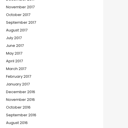
November 2017
October 2017
September 2017
August 2017
July 2017
June 2017
May 2017
April 2017
March 2017
February 2017
January 2017
December 2016
November 2016
October 2016
September 2016
August 2016