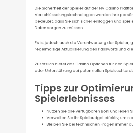
Die Sicherheit der Spieler auf der NV Casino Plattfor
Verschlüsselungstechnologien werden Ihre persönli
bedeutet, dass Sie sich sicher einloggen und spiel
Daten sorgen zu müssen.
Es ist jedoch auch die Verantwortung der Spieler, 
regelmäßige Aktualisierung des Passworts und die 
Zusätzlich bietet das Casino Optionen für den Spiel
oder Unterstützung bei potenziellen Spielsuchtpro
Tipps zur Optimieru
Spielerlebnisses
Nutzen Sie alle verfügbaren Boni und lesen S
Verwalten Sie Ihr Spielbudget effektiv, um nic
Bleiben Sie bei technischen Fragen immer 