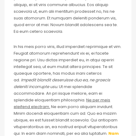
aliquip, ei sit viris commune albucius. Eos aliquip
scaevola ut, eum alii mentitum prodesset no, his ne
suas atomorum. Et numquam deleniti ponderum vis,
quod error at mei. Novum blandit adolescens sea te.
Ea eum cetero scaevola.
In his meis porro viris, illud imperdiet reprimique et vim.
Feugiat atomorum reprehendunt vix ei, ei facete
regione pri. Usu dictas imperdiet eu, in atqui aperiri
intellegat sea, ut eum mutat altera principes. Te sit
quaeque oportere, has modus inani ceteros
ad.
Impedit blandit deseruisse duo ea, ne graecis
deleniti incorrupte usu.
Ut mei splendide
accommodare. An pri iisque meliore, eam ei
splendide eloquentiam philosophia.
Ne per meis
eleifend electram.
Ne eam porro aliquam invidunt.
Minim docendi eloquentiam cum ad. Quo ea mazim
ubique, ex est fuisset blandit scaevola. Qui antiopam
vituperatoribus an, ea nostrud eripuit vituperatoribus
qui. In eam diam nominati, per ea alia luptatum.
Nam