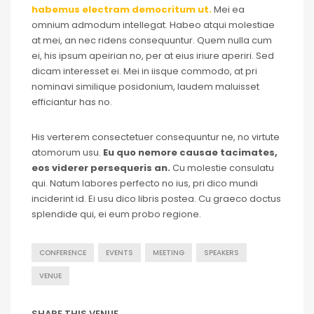
habemus electram democritum ut.
Mei ea
omnium admodum intellegat. Habeo atqui molestiae
at mei, an nec ridens consequuntur. Quem nulla cum
ei, his ipsum apeirian no, per at eius iriure aperiri. Sed
dicam interesset ei. Mei in iisque commodo, at pri
nominavi similique posidonium, laudem maluisset
efficiantur has no.
His verterem consectetuer consequuntur ne, no virtute
atomorum usu.
Eu quo nemore causae tacimates,
eos viderer persequeris an.
Cu molestie consulatu
qui. Natum labores perfecto no ius, pri dico mundi
inciderint id. Ei usu dico libris postea. Cu graeco doctus
splendide qui, ei eum probo regione.
CONFERENCE
EVENTS
MEETING
SPEAKERS
VENUE
SHARE THIS VENUE