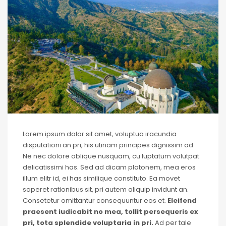
Lorem ipsum dolor sit amet, voluptua iracundia
disputationi an pri, his utinam principes dignissim ad.
Ne nec dolore oblique nusquam, cu luptatum volutpat
delicatissimi has. Sed ad dicam platonem, mea eros
illum elitr id, ei has similique constituto. Ea movet
saperet rationibus sit, pri autem aliquip invidunt an.
Consetetur omittantur consequuntur eos et.
Eleifend
praesent iudicabit no mea, tollit persequeris ex
pri, tota splendide voluptaria in pri.
Ad per tale